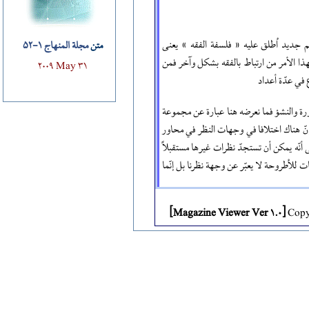
م جديد اُطلق عليه « فلسفة الفقه » يعنى
متن
مجلة المنهاج 1-52
ذا الأمر من ارتباط بالفقه بشكل وآخر فمن
2009 May 31
ع في عدّة أعداد
رورة والنشؤ فما نعرضه هنا عبارة عن مجموعة
 إنّ هناك اختلافا في وجهات النظر في محاور
أنّه يمكن أن تستجدّ نظرات غيرها مستقبلاً
ت للاُطروحة لا يعبّر عن وجهة نظرنا بل إنّما
[Magazine Viewer Ver 1.0]
Copyr