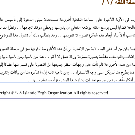
فة الفقه / 1 /
ت في الآونة الأخيرة على الساحة الثقافية اُطروحة مستحدثة تتبنّى الدعوة إلى تأسيس عل
الجة قضايا ليس بوسع الفقه بوضعه الفعلي أن يدرسها ويعطي موقفا تجاهها . . ونظرا لما له
ناسب أوّلاً بيان أبعاد هذه الفكرة تصورا ثمّ تقويمها . . وقد يتطلّب ذلك أن نتناول هذا الموضو
ما يكن من أمر ففي البدء لابدّ من الإشارة إلى أنّ هذه الاُطروحة لكونها تمرّ في مرحلة الصي
راضات واقتراحات مقدَّمة بصورة مسوّدة ورقة عمل لا أكثر . . هذا من ناحية ومن ناحية ثانية
ة من هذه الاُطروحة فلم نأت على وجهات النظر جميعها بل اقتصرنا على قسم منها مضافا إلى 
 فما يطرح هنا لم يكن على وجه الاستقراء . . ومن ناحية ثالثة إنّ ما نذكره هنا من بيانات وتقريبا
أفكار مأخـوذة من صريح عبارات دعاة هـذا المشروع أو مستفاد منـها . .
ight © 2009 Islamic Fegh Organization All rights reserved
 أهل البيت (عليهم ‏السلام)
[5]
مـة التحريـر