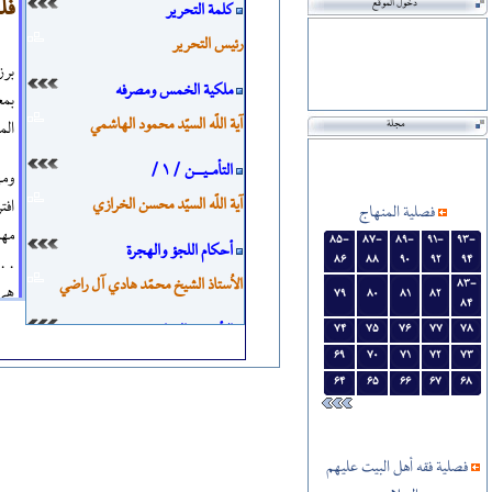
فلس
دخول الموقع
كلمة التحرير
رئيس التحرير
برز
ملكية الخمس ومصرفه
بمع
آية اللّه‏ السيّد محمود الهاشمي
مجلة
الم
التأمـيــن / 1 /
ومه
آية اللّه‏ السيّد محسن الخرازي
افت
فصلية المنهاج
مهم
85-
87-
89-
91-
93-
أحكام اللجؤ والهجرة
. .
86
88
90
92
94
الاُستاذ الشيخ محمّد هادي آل راضي
83-
هي 
79
80
81
82
84
الأرضون الموات
74
75
76
77
78
فقه
69
70
71
72
73
آية اللّه‏ الشيخ الرضواني
64
65
66
67
68
الإثبات القضائي ـ حجّية الإقرار / 1 /
الشيخ قاسم الإبراهيمي
فصلية فقه أهل البيت علیهم
كل