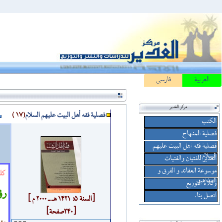
العربیة
فارسی
مركز الغدير
فصلية فقه أهل البيت علیهم السلام
(17 )
الكتب
فصلية المنهاج
فصلية فقه اهل البيت علیهم
السلام
الغدير للفتيان والفتيات
موسوعة العقائد و الفرق و
كل
المذاهب
وكلاء التوزيع
رؤ
اتصل بنا.
[السنة 5: 1421 هـ ـ 2000 م ]
[240صفحة]